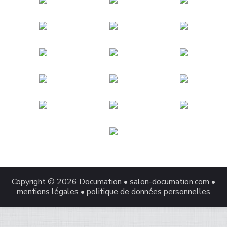
Copyright © 2026
Documation
•
salon-documation.com
•
mentions légales
•
politique de données personnelles