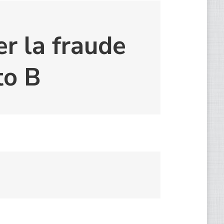
er la fraude
to B