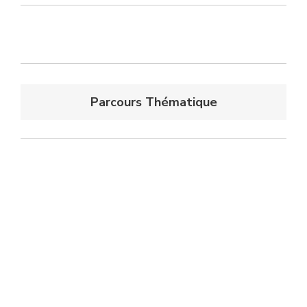
Parcours Thématique
Copyright © 2026
Documation
•
salon-documation.com
•
mentions légales
•
politique de données personnelles