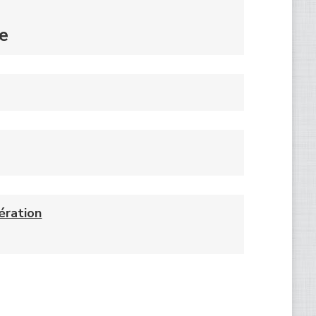
e
nération